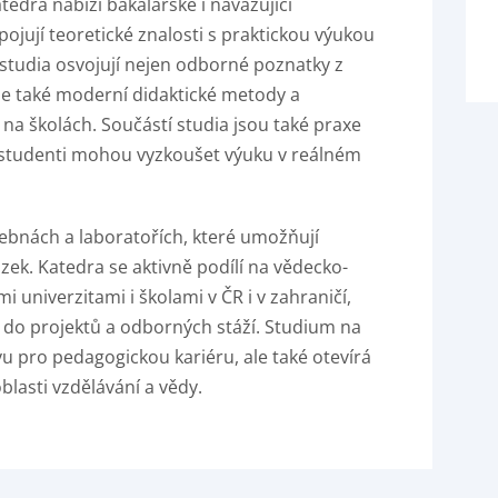
tedra nabízí bakalářské i navazující
ojují teoretické znalosti s praktickou výukou
studia osvojují nejen odborné poznatky z
ale také moderní didaktické metody a
 na školách. Součástí studia jsou také praxe
i studenti mohou vyzkoušet výuku v reálném
bnách a laboratořích, které umožňují
ek. Katedra se aktivně podílí na vědecko-
 univerzitami i školami v ČR i v zahraničí,
 do projektů a odborných stáží. Studium na
avu pro pedagogickou kariéru, ale také otevírá
lasti vzdělávání a vědy.