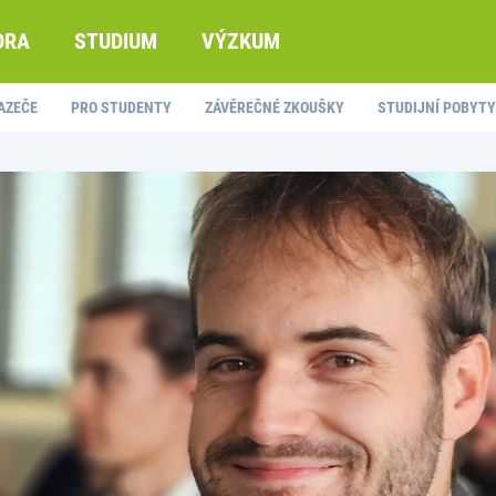
DRA
STUDIUM
VÝZKUM
AZEČE
PRO STUDENTY
ZÁVĚREČNÉ ZKOUŠKY
STUDIJNÍ POBYTY