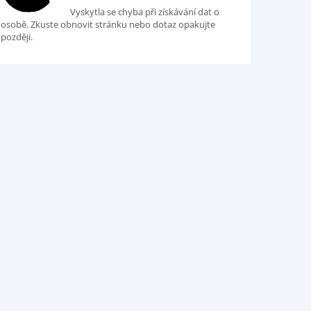
Vyskytla se chyba při získávání dat o
osobě. Zkuste obnovit stránku nebo dotaz opakujte
později.