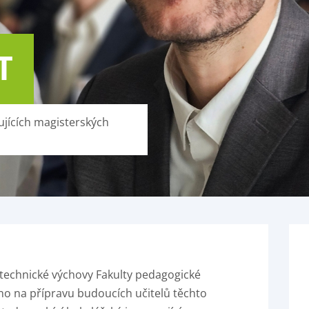
T
ujících magisterských
 technické výchovy Fakulty pedagogické
no na přípravu budoucích učitelů těchto