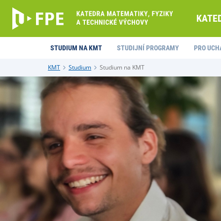
KATE
STUDIUM NA KMT
STUDIJNÍ PROGRAMY
PRO UCH
KMT
Studium
Studium na KMT