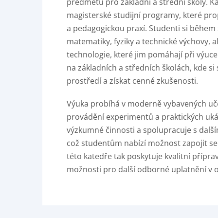
předmětů pro základní a střední školy. Ka
magisterské studijní programy, které prop
a pedagogickou praxí. Studenti si během 
matematiky, fyziky a technické výchovy, 
technologie, které jim pomáhají při výuce
na základních a středních školách, kde s
prostředí a získat cenné zkušenosti.
Výuka probíhá v moderně vybavených uče
provádění experimentů a praktických ukáz
výzkumné činnosti a spolupracuje s dalšími
což studentům nabízí možnost zapojit se
této katedře tak poskytuje kvalitní přípr
možnosti pro další odborné uplatnění v ob