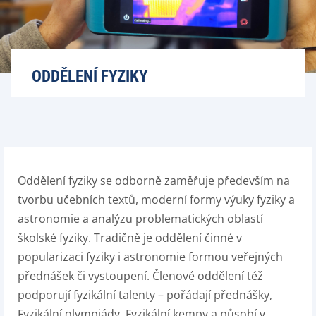
ODDĚLENÍ FYZIKY
Oddělení fyziky se odborně zaměřuje především na
tvorbu učebních textů, moderní formy výuky fyziky a
astronomie a analýzu problematických oblastí
školské fyziky. Tradičně je oddělení činné v
popularizaci fyziky i astronomie formou veřejných
přednášek či vystoupení. Členové oddělení též
podporují fyzikální talenty – pořádají přednášky,
Fyzikální olympiády, Fyzikální kempy a působí v