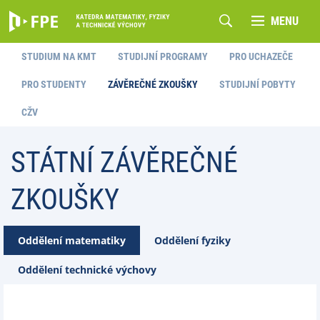
MENU
STUDIUM NA KMT
STUDIJNÍ PROGRAMY
PRO UCHAZEČE
PRO STUDENTY
ZÁVĚREČNÉ ZKOUŠKY
STUDIJNÍ POBYTY
CŽV
STÁTNÍ ZÁVĚREČNÉ
ZKOUŠKY
Oddělení matematiky
Oddělení fyziky
Oddělení technické výchovy