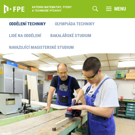
MENU
ODDĚLENÍ TECHNIKY
OLYMPIÁDA TECHNIKY
LIDÉ NA ODDĚLENÍ
BAKALÁŘSKÉ STUDIUM
NAVAZUJÍCÍ MAGISTERSKÉ STUDIUM