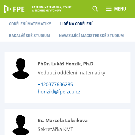
MENU
ODDĚLENÍ MATEMATIKY
LIDÉ NA ODDĚLENÍ
BAKALÁŘSKÉ STUDIUM
NAVAZUJÍCÍ MAGISTERSKÉ STUDIUM
PhDr. Lukáš Honzík, Ph.D.
Vedoucí oddělení matematiky
+420377636285
honzikl@fpe.zcu.cz
Bc. Marcela Lukšíková
Sekretářka KMT